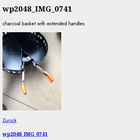
wp2048_IMG_0741
charcoal basket with extended handles
Beitragsnavigation
Vorheriger
Zurück
Beitrag:
wp2048_IMG_0741