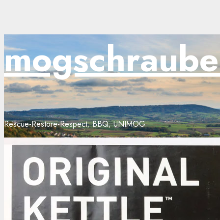
Zum
mogschraube
Inhalt
springen
Rescue-Restore-Respect; BBQ; UNIMOG