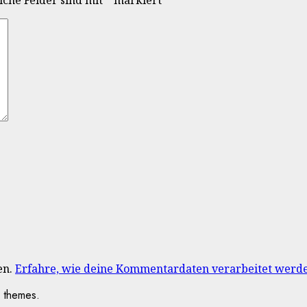
iche Felder sind mit
*
markiert
en.
Erfahre, wie deine Kommentardaten verarbeitet werd
 themes.