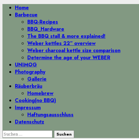
Primäres
Home
Menü
Barbecue
BBQ-Recipes
BBQ_Hardware
The BBQ stall & more explained!
Weber kettles 22″ overview
Weber charcoal kettle size comparison
Determine the age of your WEBER
UNIMOG
Photography
Gallerie
Räuberbräu
Homebrew
Cooking(no BBQ)
Impressum
Haftungsausschluss
Datenschutz
Suchen