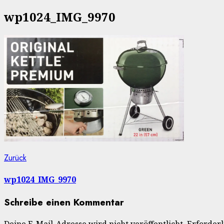
nach:
wp1024_IMG_9970
Beitragsnavigation
Vorheriger
Zurück
Beitrag:
wp1024_IMG_9970
Schreibe einen Kommentar