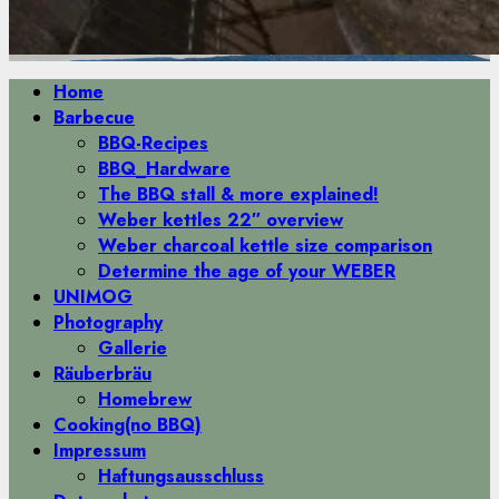
Primäres
Home
Menü
Barbecue
BBQ-Recipes
BBQ_Hardware
The BBQ stall & more explained!
Weber kettles 22″ overview
Weber charcoal kettle size comparison
Determine the age of your WEBER
UNIMOG
Photography
Gallerie
Räuberbräu
Homebrew
Cooking(no BBQ)
Impressum
Haftungsausschluss