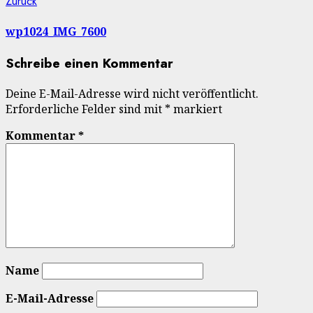
Beitragsnavigation
Vorheriger
Zurück
Beitrag:
wp1024_IMG_7600
Schreibe einen Kommentar
Deine E-Mail-Adresse wird nicht veröffentlicht.
Erforderliche Felder sind mit
*
markiert
Kommentar
*
Name
E-Mail-Adresse