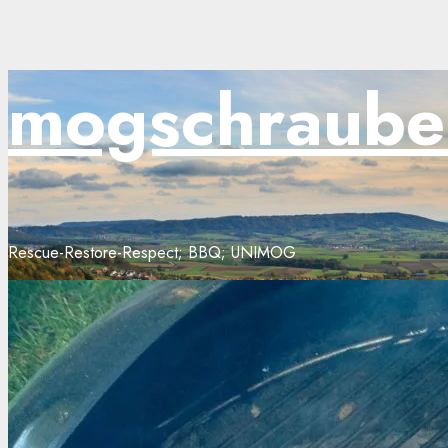
Zum
mogschraube
Inhalt
springen
Rescue-Restore-Respect; BBQ; UNIMOG