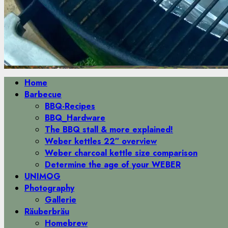
Primäres
Home
Menü
Barbecue
BBQ-Recipes
BBQ_Hardware
The BBQ stall & more explained!
Weber kettles 22″ overview
Weber charcoal kettle size comparison
Determine the age of your WEBER
UNIMOG
Photography
Gallerie
Räuberbräu
Homebrew