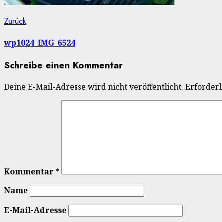
Beitragsnavigation
Vorheriger
Zurück
Beitrag:
wp1024_IMG_6524
Schreibe einen Kommentar
Deine E-Mail-Adresse wird nicht veröffentlicht.
Erforderl
Kommentar
*
Name
E-Mail-Adresse