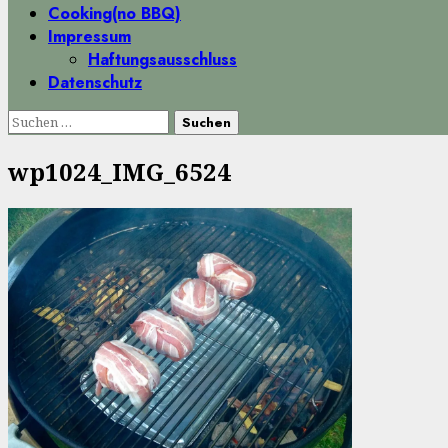
Cooking(no BBQ)
Impressum
Haftungsausschluss
Datenschutz
Suchen
nach:
wp1024_IMG_6524