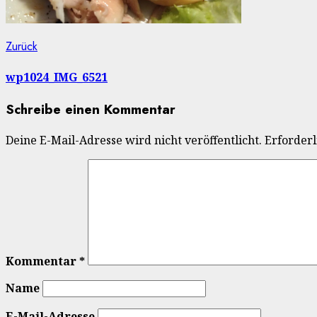
Beitragsnavigation
Vorheriger
Zurück
Beitrag:
wp1024_IMG_6521
Schreibe einen Kommentar
Deine E-Mail-Adresse wird nicht veröffentlicht.
Erforderl
Kommentar
*
Name
E-Mail-Adresse