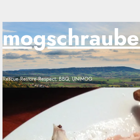
Zum
mogschraube
Inhalt
springen
Rescue-Restore-Respect; BBQ; UNIMOG