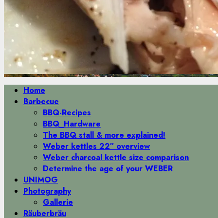
Primäres
Home
Menü
Barbecue
BBQ-Recipes
BBQ_Hardware
The BBQ stall & more explained!
Weber kettles 22″ overview
Weber charcoal kettle size comparison
Determine the age of your WEBER
UNIMOG
Photography
Gallerie
Räuberbräu