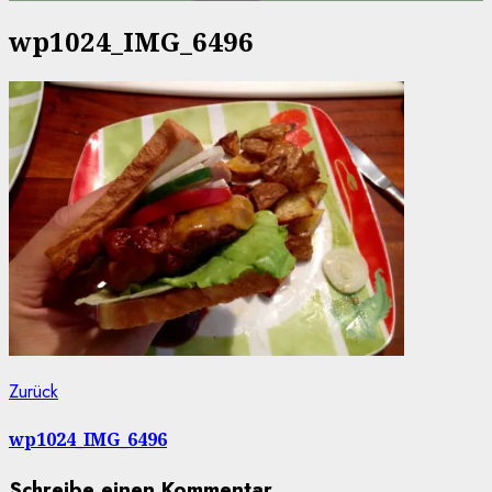
nach:
wp1024_IMG_6496
Beitragsnavigation
Vorheriger
Zurück
Beitrag:
wp1024_IMG_6496
Schreibe einen Kommentar