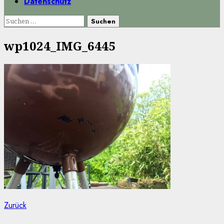
Datenschutz
Suchen
nach:
wp1024_IMG_6445
Beitragsnavigation
Vorheriger
Zurück
Beitrag: