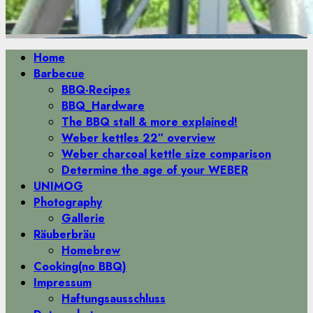
Primäres
Home
Menü
Barbecue
BBQ-Recipes
BBQ_Hardware
The BBQ stall & more explained!
Weber kettles 22″ overview
Weber charcoal kettle size comparison
Determine the age of your WEBER
UNIMOG
Photography
Gallerie
Räuberbräu
Homebrew
Cooking(no BBQ)
Impressum
Haftungsausschluss