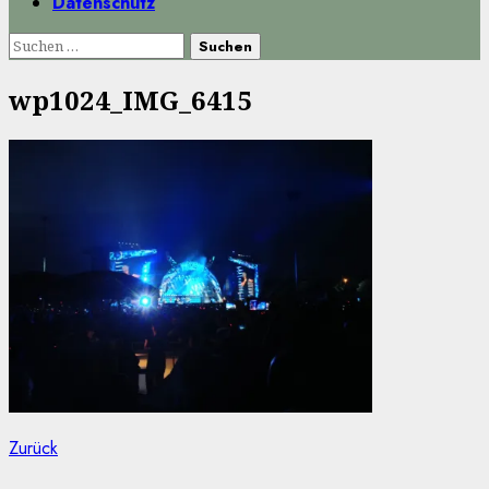
Datenschutz
Suchen
nach:
wp1024_IMG_6415
Beitragsnavigation
Vorheriger
Zurück
Beitrag: