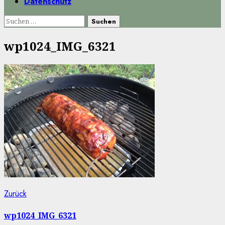
Datenschutz
Suchen
nach:
wp1024_IMG_6321
Beitragsnavigation
Vorheriger
Zurück
Beitrag:
wp1024_IMG_6321