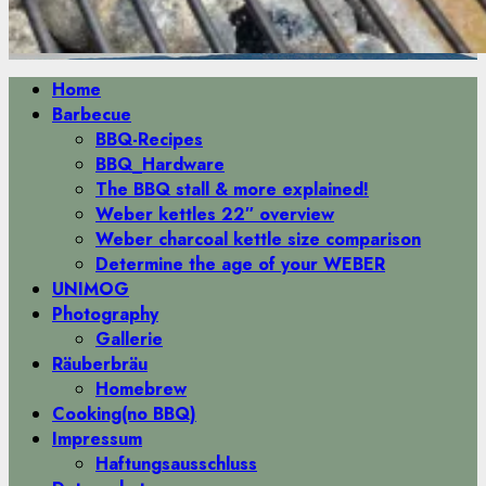
Primäres
Home
Menü
Barbecue
BBQ-Recipes
BBQ_Hardware
The BBQ stall & more explained!
Weber kettles 22″ overview
Weber charcoal kettle size comparison
Determine the age of your WEBER
UNIMOG
Photography
Gallerie
Räuberbräu
Homebrew
Cooking(no BBQ)
Impressum
Haftungsausschluss