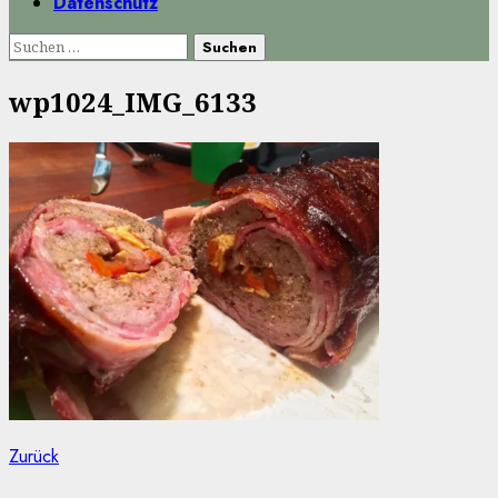
Datenschutz
Suchen
nach:
wp1024_IMG_6133
Beitragsnavigation
Vorheriger
Zurück
Beitrag: