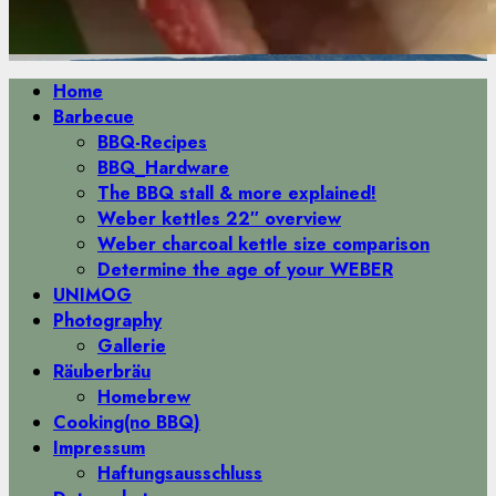
Primäres
Home
Menü
Barbecue
BBQ-Recipes
BBQ_Hardware
The BBQ stall & more explained!
Weber kettles 22″ overview
Weber charcoal kettle size comparison
Determine the age of your WEBER
UNIMOG
Photography
Gallerie
Räuberbräu
Homebrew
Cooking(no BBQ)
Impressum
Haftungsausschluss