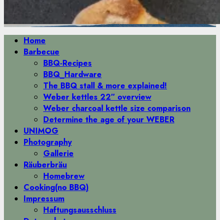
Primäres
Home
Menü
Barbecue
BBQ-Recipes
BBQ_Hardware
The BBQ stall & more explained!
Weber kettles 22″ overview
Weber charcoal kettle size comparison
Determine the age of your WEBER
UNIMOG
Photography
Gallerie
Räuberbräu
Homebrew
Cooking(no BBQ)
Impressum
Haftungsausschluss