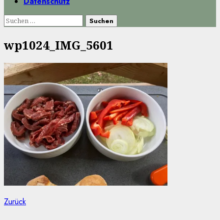
Datenschutz
Suchen
nach:
wp1024_IMG_5601
Beitragsnavigation
Vorheriger
Zurück
Beitrag: