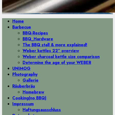
Primäres
Home
Menü
Barbecue
BBQ-Recipes
BBQ_Hardware
The BBQ stall & more explained!
Weber kettles 22″ overview
Weber charcoal kettle size comparison
Determine the age of your WEBER
UNIMOG
Photography
Gallerie
Räuberbräu
Homebrew
Cooking(no BBQ)
Impressum
Haftungsausschluss