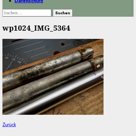
Datenschutz
Suchen
nach:
wp1024_IMG_5364
Beitragsnavigation
Vorheriger
Zurück
Beitrag: