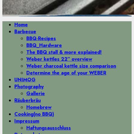
Primäres
Home
Menü
Barbecue
BBQ-Recipes
BBQ_Hardware
The BBQ stall & more explained!
Weber kettles 22″ overview
Weber charcoal kettle size comparison
Determine the age of your WEBER
UNIMOG
Photography
Gallerie
Räuberbräu
Homebrew
Cooking(no BBQ)
Impressum
Haftungsausschluss