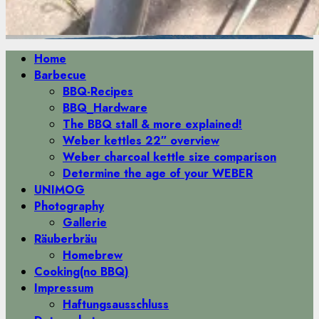
Primäres
Home
Menü
Barbecue
BBQ-Recipes
BBQ_Hardware
The BBQ stall & more explained!
Weber kettles 22″ overview
Weber charcoal kettle size comparison
Determine the age of your WEBER
UNIMOG
Photography
Gallerie
Räuberbräu
Homebrew
Cooking(no BBQ)
Impressum
Haftungsausschluss