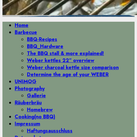
Primäres
Home
Menü
Barbecue
BBQ-Recipes
BBQ_Hardware
The BBQ stall & more explained!
Weber kettles 22″ overview
Weber charcoal kettle size comparison
Determine the age of your WEBER
UNIMOG
Photography
Gallerie
Räuberbräu
Homebrew
Cooking(no BBQ)
Impressum
Haftungsausschluss