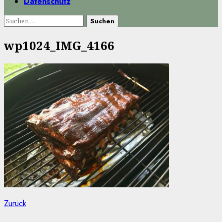
Datenschutz
Suchen
nach:
wp1024_IMG_4166
Beitragsnavigation
Vorheriger
Zurück
Beitrag: