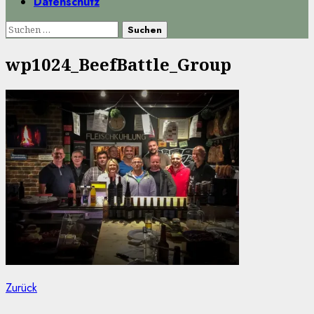
Datenschutz
Suchen
nach:
wp1024_BeefBattle_Group
Beitragsnavigation
Vorheriger
Zurück
Beitrag: