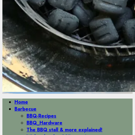
Primäres
Home
Menü
Barbecue
BBQ-Recipes
BBQ_Hardware
The BBQ stall & more explained!