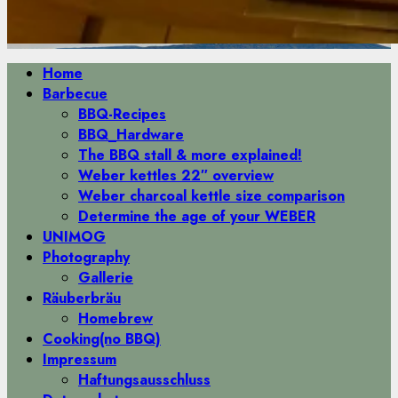
Primäres
Home
Menü
Barbecue
BBQ-Recipes
BBQ_Hardware
The BBQ stall & more explained!
Weber kettles 22″ overview
Weber charcoal kettle size comparison
Determine the age of your WEBER
UNIMOG
Photography
Gallerie
Räuberbräu
Homebrew
Cooking(no BBQ)
Impressum
Haftungsausschluss