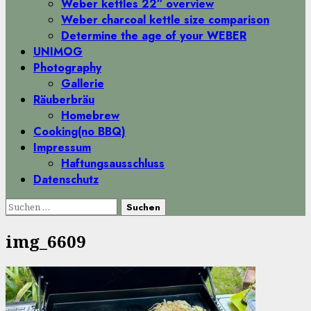
Weber kettles 22″ overview
Weber charcoal kettle size comparison
Determine the age of your WEBER
UNIMOG
Photography
Gallerie
Räuberbräu
Homebrew
Cooking(no BBQ)
Impressum
Haftungsausschluss
Datenschutz
Suchen
nach:
img_6609