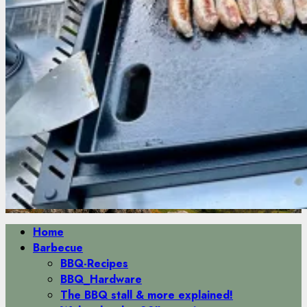
Primäres
Home
Menü
Barbecue
BBQ-Recipes
BBQ_Hardware
The BBQ stall & more explained!