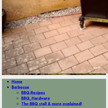
Primäres
Home
Menü
Barbecue
BBQ-Recipes
BBQ_Hardware
The BBQ stall & more explained!