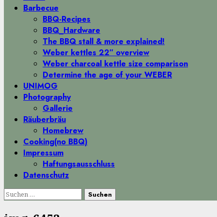
Menü
Barbecue
BBQ-Recipes
BBQ_Hardware
The BBQ stall & more explained!
Weber kettles 22″ overview
Weber charcoal kettle size comparison
Determine the age of your WEBER
UNIMOG
Photography
Gallerie
Räuberbräu
Homebrew
Cooking(no BBQ)
Impressum
Haftungsausschluss
Datenschutz
Suchen
nach: