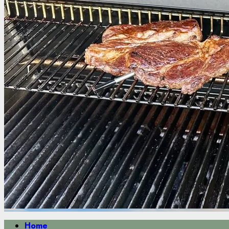
Primäres
Home