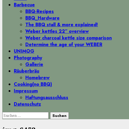
Menü
Barbecue
BBQ-Recipes
BBQ_Hardware
The BBQ stall & more explained!
Weber kettles 22″ overview
Weber charcoal kettle size comparison
Determine the age of your WEBER
UNIMOG
Photography
Gallerie
Räuberbräu
Homebrew
Cooking(no BBQ)
Impressum
Haftungsausschluss
Datenschutz
Suchen
nach: