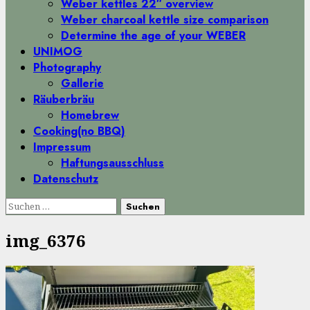
Weber kettles 22″ overview
Weber charcoal kettle size comparison
Determine the age of your WEBER
UNIMOG
Photography
Gallerie
Räuberbräu
Homebrew
Cooking(no BBQ)
Impressum
Haftungsausschluss
Datenschutz
Suchen
nach:
img_6376