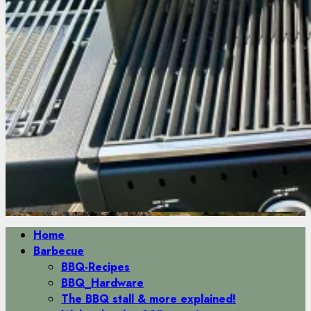
Primäres
Home
Menü
Barbecue
BBQ-Recipes
BBQ_Hardware
The BBQ stall & more explained!