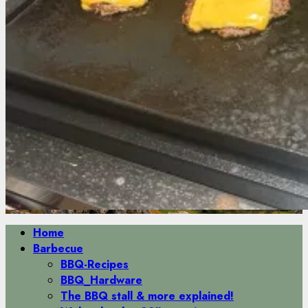
Primäres
Home
Menü
Barbecue
BBQ-Recipes
BBQ_Hardware
The BBQ stall & more explained!