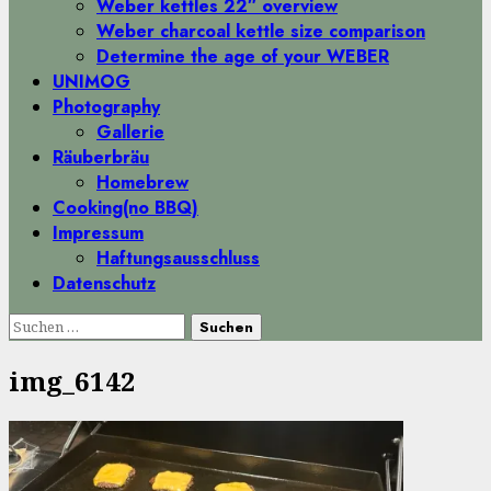
Weber kettles 22″ overview
Weber charcoal kettle size comparison
Determine the age of your WEBER
UNIMOG
Photography
Gallerie
Räuberbräu
Homebrew
Cooking(no BBQ)
Impressum
Haftungsausschluss
Datenschutz
Suchen
nach:
img_6142