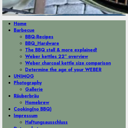
Primäres
Home
Menü
Barbecue
BBQ-Recipes
BBQ_Hardware
The BBQ stall & more explained!
Weber kettles 22″ overview
Weber charcoal kettle size comparison
Determine the age of your WEBER
UNIMOG
Photography
Gallerie
Räuberbräu
Homebrew
Cooking(no BBQ)
Impressum
Haftungsausschluss