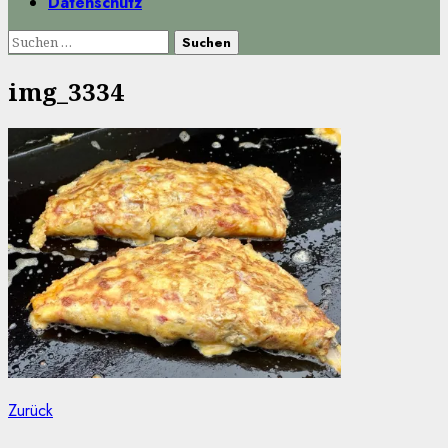
Datenschutz
Suchen
nach:
img_3334
Beitragsnavigation
Vorheriger
Zurück
Beitrag: