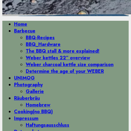
Primäres
Home
Menü
Barbecue
BBQ-Recipes
BBQ_Hardware
The BBQ stall & more explained!
Weber kettles 22″ overview
Weber charcoal kettle size comparison
Determine the age of your WEBER
UNIMOG
Photography
Gallerie
Räuberbräu
Homebrew
Cooking(no BBQ)
Impressum
Haftungsausschluss