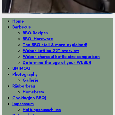
Primäres
Home
Menü
Barbecue
BBQ-Recipes
BBQ_Hardware
The BBQ stall & more explained!
Weber kettles 22″ overview
Weber charcoal kettle size comparison
Determine the age of your WEBER
UNIMOG
Photography
Gallerie
Räuberbräu
Homebrew
Cooking(no BBQ)
Impressum
Haftungsausschluss