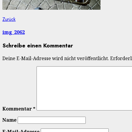
Beitragsnavigation
Vorheriger
Zurück
Beitrag:
img_2062
Schreibe einen Kommentar
Deine E-Mail-Adresse wird nicht veröffentlicht.
Erforderl
Kommentar
*
Name
E-Mail-Adresse