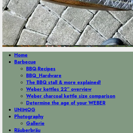
Primäres
Home
Menü
Barbecue
BBQ-Recipes
BBQ_Hardware
The BBQ stall & more explained!
Weber kettles 22″ overview
Weber charcoal kettle size comparison
Determine the age of your WEBER
UNIMOG
Photography
Gallerie
Räuberbräu