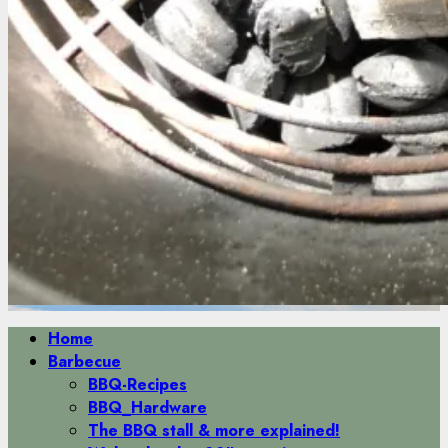
Primäres
Home
Menü
Barbecue
BBQ-Recipes
BBQ_Hardware
The BBQ stall & more explained!