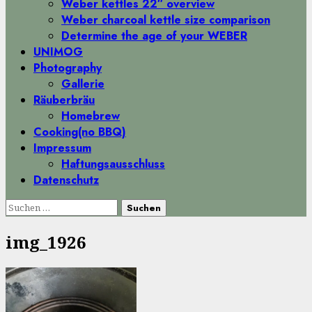
Weber kettles 22″ overview
Weber charcoal kettle size comparison
Determine the age of your WEBER
UNIMOG
Photography
Gallerie
Räuberbräu
Homebrew
Cooking(no BBQ)
Impressum
Haftungsausschluss
Datenschutz
Suchen
nach:
img_1926