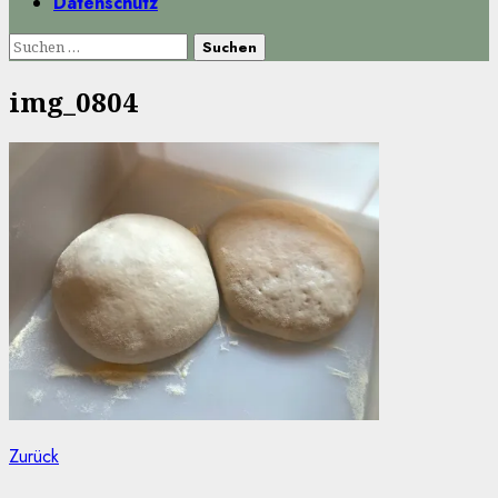
Datenschutz
Suchen
nach:
img_0804
Beitragsnavigation
Vorheriger
Zurück
Beitrag: