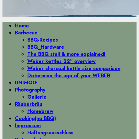
Primäres
Home
Menü
Barbecue
BBQ-Recipes
BBQ_Hardware
The BBQ stall & more explained!
Weber kettles 22″ overview
Weber charcoal kettle size comparison
Determine the age of your WEBER
UNIMOG
Photography
Gallerie
Räuberbräu
Homebrew
Cooking(no BBQ)
Impressum
Haftungsausschluss