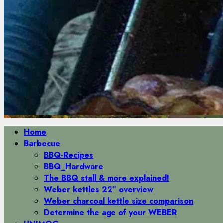
Primäres
Home
Menü
Barbecue
BBQ-Recipes
BBQ_Hardware
The BBQ stall & more explained!
Weber kettles 22″ overview
Weber charcoal kettle size comparison
Determine the age of your WEBER