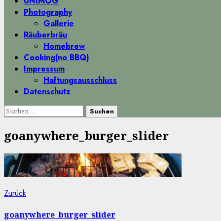
UNIMOG
Photography
Gallerie
Räuberbräu
Homebrew
Cooking(no BBQ)
Impressum
Haftungsausschluss
Datenschutz
Suchen
nach:
goanywhere_burger_slider
Beitragsnavigation
Vorheriger
Zurück
Beitrag:
goanywhere_burger_slider